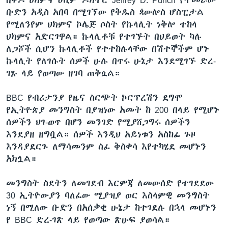
ቡድን አዲስ አበባ በሚገኘው የቅዱስ ጳውሎስ ሆስፒታል
የሚለንየም ህክምና ኮሌጅ ሶስት የኩላሊት ነቅሎ ተከላ
ህክምና አድርገዋል። ኩላሊቶቹ የተገኙት በህይወት ካሉ
ለጋሾች ሲሆን ኩላሊቶች የተተከሉላቸው በሽተኞችም ሆኑ
ኩላሊት የለገሱት ሰዎች ሁሉ በጥሩ ሁኔታ እንደሚገኙ ድረ-
ገጹ ላይ የወጣው ዘገባ ጠቅሷል።
BBC የብሪታንያ የዜና ስርጭት ኮርፕረሽን ደግሞ
የኢትዮጵያ መንግስት በያዝነው አመት ከ 200 በላይ የሚሆኑ
ሰዎችን ህገ-ወጥ በሆን መንገድ የሚያሸጋግሩ ሰዎችን
እንደያዘ ዘግቧል። ሰዎች እንዲህ አይነቱን አስከፊ ጉዞ
እንዳያደርጉ ለማሳመንም ስፊ ቅስቀሳ እየተካሄደ መሆኑን
አክሏል።
መንግስት ስደትን ለመገደብ እርምጃ ለመውሰድ የተገደደው
30 ኢትዮውያን ባለፈው ሚያዝያ ወር እስላምዊ መንግስት
ነኝ በሚለው ቡድን በአሰቃቂ ሁኔታ ከተገደሉ በኋላ መሆኑን
የ BBC ድረ-ገጽ ላይ የወጣው ጽሁፍ ያወሳል።