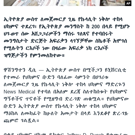
ኢትዮጵያ ውስጥ ለመጀመርያ ጊዜ የኩላሊት ነቅሎ ተከላ
ቋንቋዎች
ህክምና ተደረገ፣ የኢትዮጵያ መንግስት ከ 200 በላይ የሚሆኑ
ህገ-ወጥ ሰው አሸጋጋሪዎችን ማሰሩ ገለጸና የተባበሩት
መንግስታት ድርጅት አፍሪቃን ላገኘቻቸው ስኬቶች አሞገሰ
የሚሉትን ርእሶች ነው በዛሬው አፍሪቃ ነክ ርእሶች
ዝግጅታችን የምንመለከተው።
ዋሽንግተን ዲሲ —
ኢትዮጵያ ውስጥ በሚችጋን ዩኒቨርሲቲ
የተመራ የህክምና ቡድን ባለፈው ሳምንት በሀገሪቱ
ለመጀመርያ ጊዜ የኩላሊት ነቅሎ ተከላ ህክምና ማድረጉን
News Medical የተባለ በአለም ደረጃ ስለተከሰቱት የህክምና
ግኝቶችና ጥናቶች የሚዘግብ ድረ-ገጽ ጠቁሟል። የህክምናው
ቡድን ኢትዮጵያ ውስጥ የኩላሊት ነቅሎ ተከላ ህክምና
ማዕከል ለመክፈት ከሁለት አመታት በላይ እንደቆየ ጽረ-ገጹ
ጨምሮ ገልጿል።
በቀዶ ህክምና ሀኪም ዶክተር Jeffrey D. Punch የተመራው