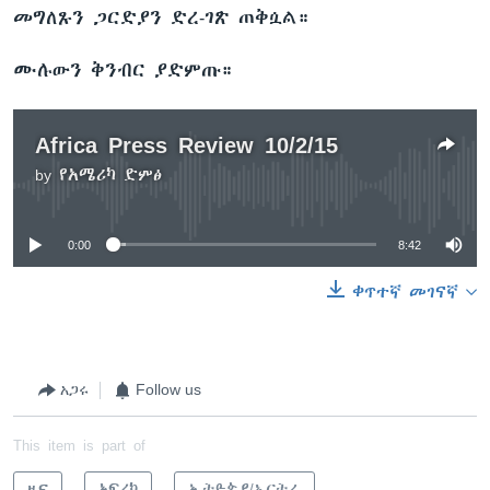
መግለጹን ጋርድያን ድረ-ገጽ ጠቅሷል።
ሙሉውን ቅንብር ያድምጡ።
Africa Press Review 10/2/15
by
የአሜሪካ ድምፅ
No media source currently available
0:00
8:42
ቀጥተኛ መገናኛ
አጋሩ
Follow us
This item is part of
ዜና
አፍሪካ
ኢትዮጵያ/ኤርትራ