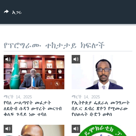
አጋሩ
ቋንቋዎች
የፕሮግራሙ ተከታታይ ክፍሎች
ማርች 14, 2025
ማርች 14, 2025
የባለ ሥልጣናት መፈታት
የኢትዮጵያ ፌደራል መንግሥት
ለደቡብ ሱዳን ውጥረት መርገብ
በዶ.ር ደብረ ጽዮን የሚመራው
ቁልፍ ጉዳይ ነው ተባለ
የህወሓት ቡድን ወቀሰ