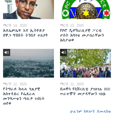
ማርች 14, 2025
ማርች 13, 2025
አይኤምኤፍ እና ኢትዮጵያ
የቦሮ ዴሞክራሲያዊ ፓርቲ
በዋጋ ግሽበት ትንበያ ተለያዩ
ሦስት አባላቱ መታሰራቸውን
አስታወቀ
ማርች 12, 2025
ማርች 12, 2025
የትግራይ ክልል ጊዜያዊ
በሐዋሳ ዩኒቨርሲቲ ያገለገሉ 800
አስተዳደር የፌደራል
ሠራተኞች መታዳቸውን ገለጹ
መንግሥቱን ጣልቃ ገብነት
ጠየቀ
ሁሉንም ክፍሎች ይመልከቱ