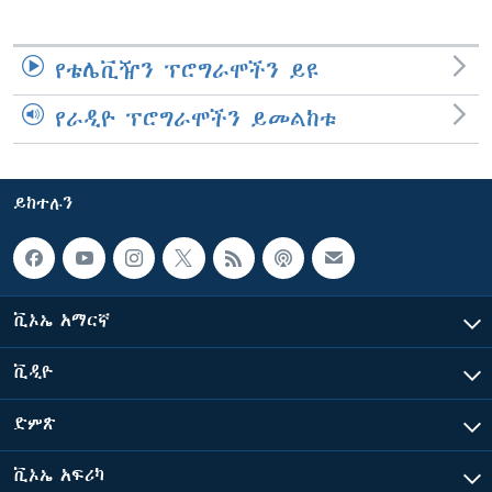
የቴሌቪዥን ፕሮግራሞችን ይዩ
የራዲዮ ፕሮግራሞችን ይመልከቱ
ይከተሉን
ቪኦኤ አማርኛ
ቪዲዮ
ድምጽ
ቪኦኤ አፍሪካ