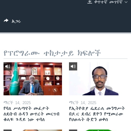
ቀጥተኛ መገናኛ
ቋንቋዎች
አጋሩ
የፕሮግራሙ ተከታታይ ክፍሎች
ማርች 14, 2025
ማርች 14, 2025
የባለ ሥልጣናት መፈታት
የኢትዮጵያ ፌደራል መንግሥት
ለደቡብ ሱዳን ውጥረት መርገብ
በዶ.ር ደብረ ጽዮን የሚመራው
ቁልፍ ጉዳይ ነው ተባለ
የህወሓት ቡድን ወቀሰ