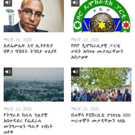
ማርች 14, 2025
ማርች 13, 2025
አይኤምኤፍ እና ኢትዮጵያ
የቦሮ ዴሞክራሲያዊ ፓርቲ
በዋጋ ግሽበት ትንበያ ተለያዩ
ሦስት አባላቱ መታሰራቸውን
አስታወቀ
ማርች 12, 2025
ማርች 12, 2025
የትግራይ ክልል ጊዜያዊ
በሐዋሳ ዩኒቨርሲቲ ያገለገሉ 800
አስተዳደር የፌደራል
ሠራተኞች መታዳቸውን ገለጹ
መንግሥቱን ጣልቃ ገብነት
ጠየቀ