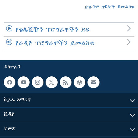
ሁሉንም ክፍሎች ይመልከቱ
የቴሌቪዥን ፕሮግራሞችን ይዩ
የራዲዮ ፕሮግራሞችን ይመልከቱ
ይከተሉን
ቪኦኤ አማርኛ
ቪዲዮ
ድምጽ