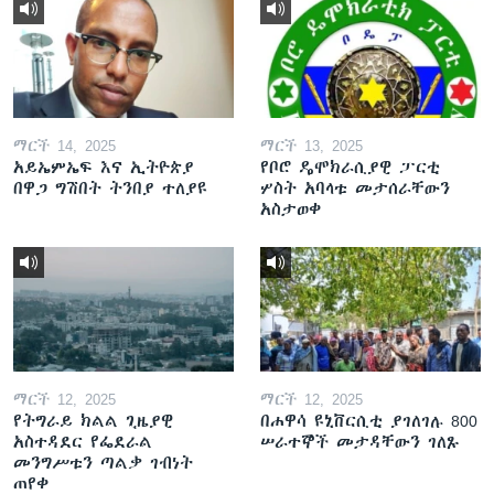
ማርች 14, 2025
ማርች 13, 2025
አይኤምኤፍ እና ኢትዮጵያ
የቦሮ ዴሞክራሲያዊ ፓርቲ
በዋጋ ግሽበት ትንበያ ተለያዩ
ሦስት አባላቱ መታሰራቸውን
አስታወቀ
ማርች 12, 2025
ማርች 12, 2025
የትግራይ ክልል ጊዜያዊ
በሐዋሳ ዩኒቨርሲቲ ያገለገሉ 800
አስተዳደር የፌደራል
ሠራተኞች መታዳቸውን ገለጹ
መንግሥቱን ጣልቃ ገብነት
ጠየቀ