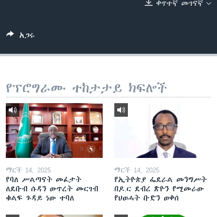
ቀጥተኛ መገናኛ
ቋንቋዎች
አጋሩ
የፕሮግራሙ ተከታታይ ክፍሎች
ማርች 14, 2025
ማርች 14, 2025
የባለ ሥልጣናት መፈታት
የኢትዮጵያ ፌደራል መንግሥት
ለደቡብ ሱዳን ውጥረት መርገብ
በዶ.ር ደብረ ጽዮን የሚመራው
ቁልፍ ጉዳይ ነው ተባለ
የህወሓት ቡድን ወቀሰ