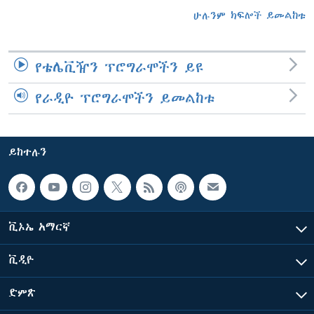
ሁሉንም ክፍሎች ይመልከቱ
የቴሌቪዥን ፕሮግራሞችን ይዩ
የራዲዮ ፕሮግራሞችን ይመልከቱ
ይከተሉን
ቪኦኤ አማርኛ
ቪዲዮ
ድምጽ