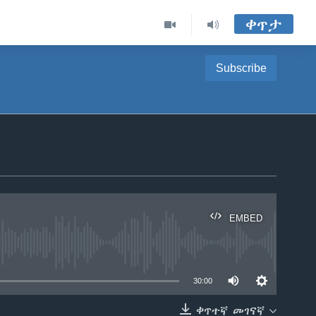
ቀጥታ
Subscribe
EMBED
able
30:00
ቀጥተኛ መገናኛ