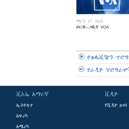
ማርች 07, 2025
ዐርብ፡-ጋቢና VOA
የቴሌቪዥን ፕሮግ
የራዲዮ ፕሮግራሞ
ቪኦኤ አማርኛ
ቪዲዮ
ኢትዮጵያ
የቪዲዮ ዘገባ
አፍሪካ
አሜሪካ