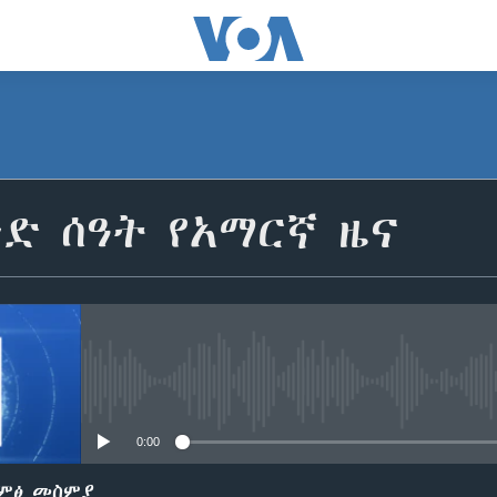
SUBSCRIBE
ድ ሰዓት የአማርኛ ዜና
ይድረሰኝ / ይላክልኝ
No media source currently avail
0:00
ድምፅ መስምያ