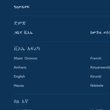
ዓለምአቀፍ
ድምጽ
ጋቢና ቪኦኤ
ከምሽቱ ሦስ
ቪኦኤ አፍሪካ
Afaan Oromoo
French
Amharic
Kinyarwand
English
Kirundi
Learning English
Hausa
Ndebele
ይከተሉን
ስለ እኛ