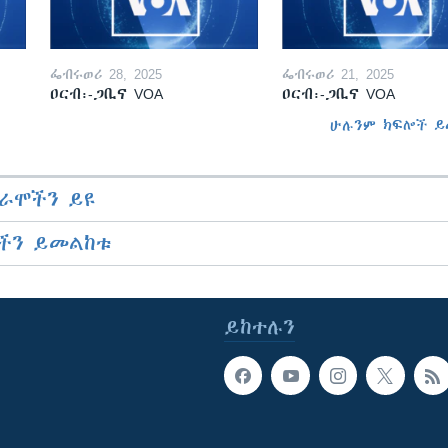
ፌብሩወሪ 28, 2025
ፌብሩወሪ 21, 2025
ዐርብ፡-ጋቢና VOA
ዐርብ፡-ጋቢና VOA
ሁሉንም ክፍሎች ይ
ራሞችን ይዩ
ችን ይመልከቱ
ይከተሉን