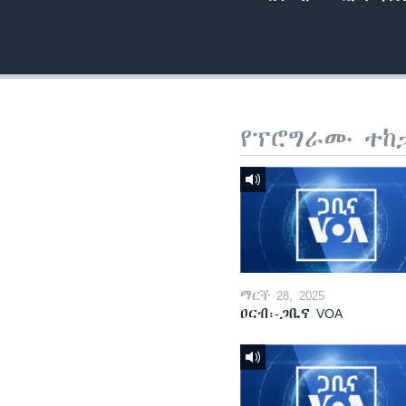
የፕሮግራሙ ተከ
ማርች 28, 2025
ዐርብ፡-ጋቢና VOA