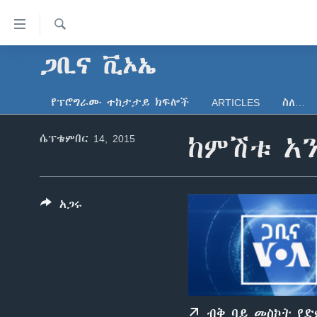
በቀላሉ
የመሥሪያ
ማገናኛዎች
ፈልግ
ጋቢና ቪኦኤ
ዜና
ወደ
ኑሮ በጤንነት
ኢትዮጵያ
ዋናው
የፕሮግራሙ ተከታታይ ክፍሎች
ARTICLES
ስለ…
ይዘት
ጋቢና ቪኦኤ
አፍሪካ
እለፍ
ሴፕቴምበር 14, 2015
ከምሽቱ አን
ከምሽቱ ሦስት ሰዓት የአማርኛ ዜና
ዓለምአቀፍ
ወደ
ዋናው
ቪዲዮ
አሜሪካ
ይዘት
የፎቶ መድብሎች
መካከለኛው ምሥራቅ
እለፍ
አጋሩ
ወደ
ክምችት
ዋናው
ይዘት
እለፍ
ብቅ ባይ መስኮት የ