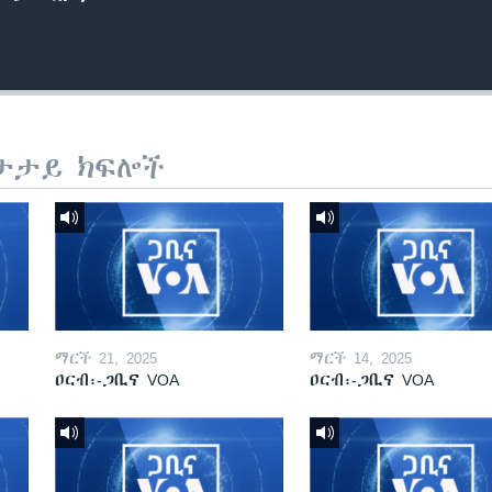
ታታይ ክፍሎች
ማርች 21, 2025
ማርች 14, 2025
ዐርብ፡-ጋቢና VOA
ዐርብ፡-ጋቢና VOA