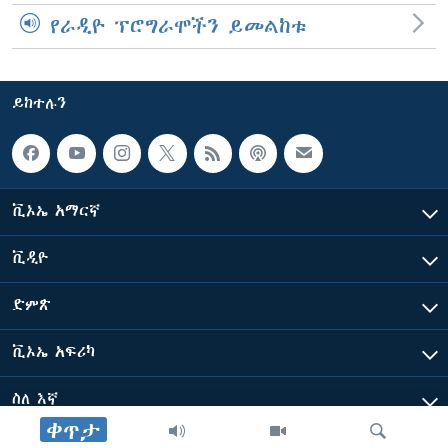
የራዲዮ ፕሮግራሞችን ይመልከቱ
ይከተሉን
ቪኦኤ አማርኛ
ቪዲዮ
ድምጽ
ቪኦኤ አፍሪካ
ስለ እኛ
ቀጥታ