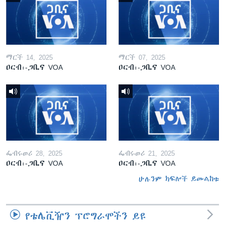
ማርች 14, 2025
ማርች 07, 2025
ዐርብ፡-ጋቢና VOA
ዐርብ፡-ጋቢና VOA
ፌብሩወሪ 28, 2025
ፌብሩወሪ 21, 2025
ዐርብ፡-ጋቢና VOA
ዐርብ፡-ጋቢና VOA
ሁሉንም ክፍሎች ይመልከቱ
የቴሌቪዥን ፕሮግራሞችን ይዩ