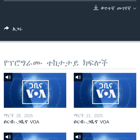
ቀጥተኛ መገናኛ
ቋንቋዎች
አጋሩ
የፕሮግራሙ ተከታታይ ክፍሎች
ማርች 28, 2025
ማርች 21, 2025
ዐርብ፡-ጋቢና VOA
ዐርብ፡-ጋቢና VOA