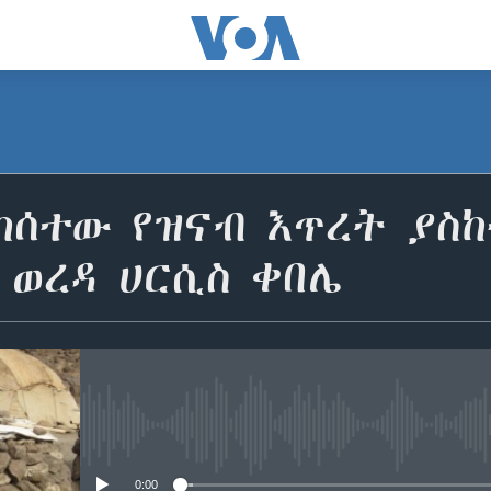
ከሰተው የዝናብ እጥረት ያስ
 ወረዳ ሀርሲስ ቀበሌ
No media source currently avail
0:00