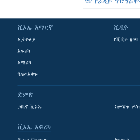
የራዲዮ ፕሮግራሞ
ቪኦኤ አማርኛ
ቪዲዮ
ኢትዮጵያ
የቪዲዮ ዘገባ
አፍሪካ
አሜሪካ
ዓለምአቀፍ
ድምጽ
ጋቢና ቪኦኤ
ከምሽቱ ሦስ
ቪኦኤ አፍሪካ
Afaan Oromoo
French