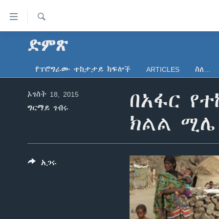
በቀላሉ
የመሥሪያ
ማገናኛዎች
ፈልግ
ድምጽ
ዜና
ወደ
ኑሮ በጤንነት
ኢትዮጵያ
ዋናው
የፕሮግራሙ ተከታታይ ክፍሎች
ARTICLES
ስለ…
ይዘት
ጋቢና ቪኦኤ
አፍሪካ
እለፍ
ኦገስት 18, 2015
በአፋር የተ
ከምሽቱ ሦስት ሰዓት የአማርኛ ዜና
ዓለምአቀፍ
ወደ
ግርማይ ገብሩ
ዋናው
ቪዲዮ
አሜሪካ
ክልል ሚሌ
ይዘት
የፎቶ መድብሎች
መካከለኛው ምሥራቅ
እለፍ
ወደ
ክምችት
ዋናው
አጋሩ
ይዘት
እለፍ