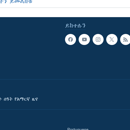
ችን ይመልከቱ
ይከተሉን
ት ሰዓት የአማርኛ ዜና
Portuguese