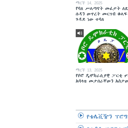
ማርች 14, 2025
የባለ ሥልጣናት መፈታት ለ
ሱዳን ውጥረት መርገብ ቁልፍ
ጉዳይ ነው ተባለ
ማርች 13, 2025
የቦሮ ዴሞክራሲያዊ ፓርቲ ሦ
አባላቱ መታሰራቸውን አስታ
የቴሌቪዥን ፕሮግ