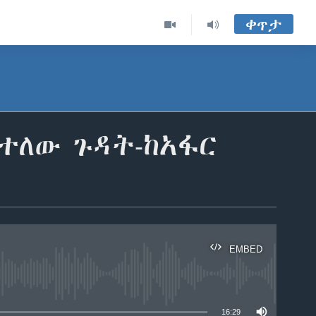
ቀጥታ
ከተለው ጉዳት-ከአፋር
EMBED
able
16:29