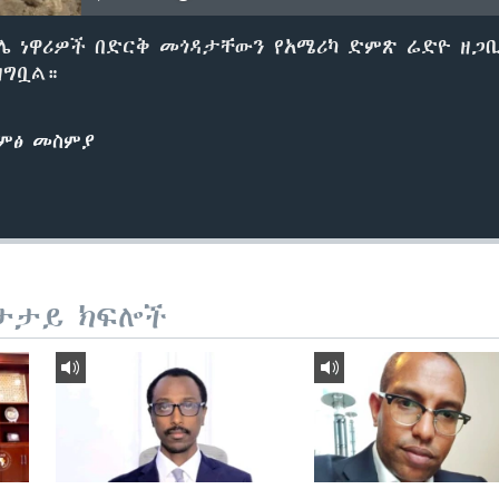
በሌ ነዋሪዎች በድርቅ መጎዳታቸውን የአሜሪካ ድምጽ ሬድዮ ዘጋ
ዘግቧል።
ድምፅ መስምያ
ታታይ ክፍሎች