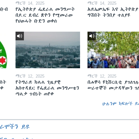
ማርች 14, 2025
ማርች 14, 2025
ደቡብ
የኢትዮጵያ ፌደራል መንግሥት
አይኤምኤፍ እና ኢትዮጵያ
በዶ.ር ደብረ ጽዮን የሚመራው
ግሽበት ትንበያ ተለያዩ
የህወሓት ቡድን ወቀሰ
ማርች 12, 2025
ማርች 12, 2025
ስት
የትግራይ ክልል ጊዜያዊ
በሐዋሳ ዩኒቨርሲቲ ያገለገሉ
ወቀ
አስተዳደር የፌደራል መንግሥቱን
ሠራተኞች መታዳቸውን ገ
ጣልቃ ገብነት ጠየቀ
ሁሉንም ክፍሎች ይ
ራሞችን ይዩ