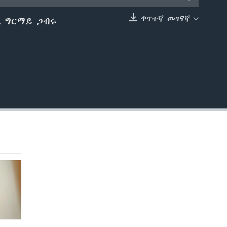
ቀጥተኛ መገናኛ
ቢ ግርማይ ጋብሩ
EMBED