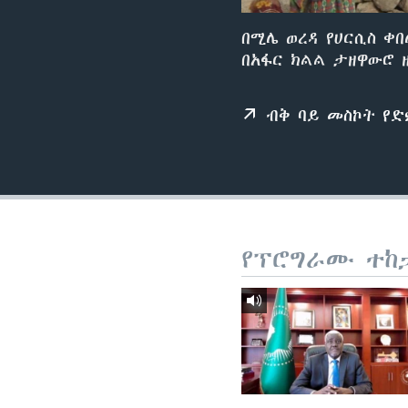
በሚሌ ወረዳ የሀርሲስ ቀ
በአፋር ክልል ታዘዋውሮ 
ብቅ ባይ መስኮት የ
የፕሮግራሙ ተከ