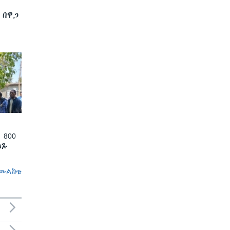
 በዋጋ
 800
ለጹ
መልከቱ