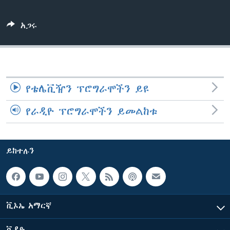
አጋሩ
ቋንቋዎች
የቴሌቪዥን ፕሮግራሞችን ይዩ
የራዲዮ ፕሮግራሞችን ይመልከቱ
ይከተሉን
ቪኦኤ አማርኛ