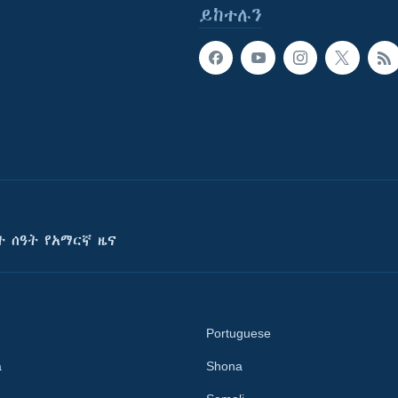
ይከተሉን
ት ሰዓት የአማርኛ ዜና
Portuguese
a
Shona