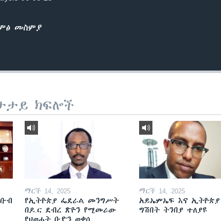
ድምፅ መስምያ
ታታይ ክፍሎች
ማርች 14, 2025
ማርች 14, 2025
ደቡብ
የኢትዮጵያ ፌደራል መንግሥት
አይኤምኤፍ እና ኢትዮጵያ
በዶ.ር ደብረ ጽዮን የሚመራው
ግሽበት ትንበያ ተለያዩ
የህወሓት ቡድን ወቀሰ