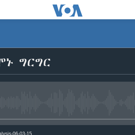
ሞኑ ግርግር
No media source currently avail
nalysis-06-03-15