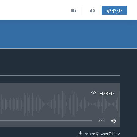
ቀጥታ
EMBED
able
9:32
ቀጥተኛ መገናኛ