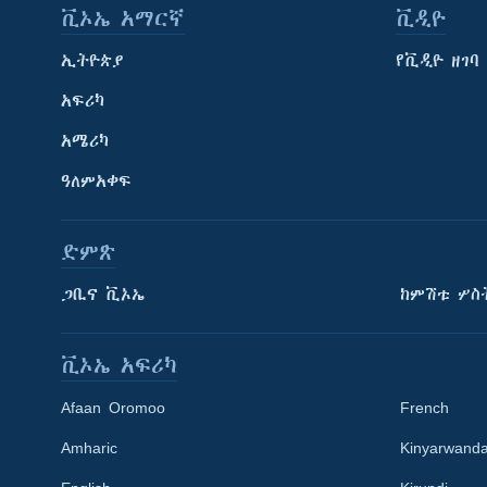
ቪኦኤ አማርኛ
ቪዲዮ
ኢትዮጵያ
የቪዲዮ ዘገባ
አፍሪካ
አሜሪካ
ዓለምአቀፍ
ድምጽ
ጋቢና ቪኦኤ
ከምሽቱ ሦስ
ቪኦኤ አፍሪካ
Afaan Oromoo
French
Amharic
Kinyarwand