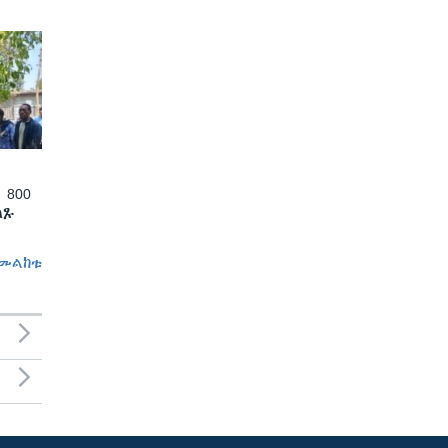
 800
ለጹ
መልከቱ