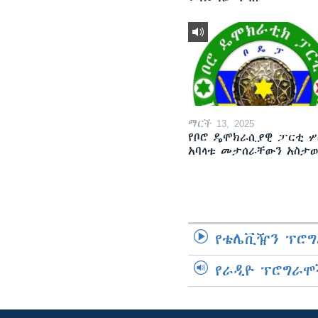
ማርች 13, 2025
የቦሮ ዴሞክራሲያዊ ፓርቲ ሦ
አባላቱ መታሰራቸውን አስታ
የቴሌቪዥን ፕሮግ
የራዲዮ ፕሮግራሞ