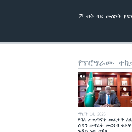
ብቅ ባይ መስኮት የ
የፕሮግራሙ ተከ
ማርች 14, 2025
የባለ ሥልጣናት መፈታት ለ
ሱዳን ውጥረት መርገብ ቁልፍ
ጉዳይ ነው ተባለ