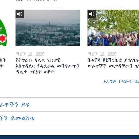
ማርች 12, 2025
ማርች 12, 2025
ስት
የትግራይ ክልል ጊዜያዊ
በሐዋሳ ዩኒቨርሲቲ ያገለገሉ
ወቀ
አስተዳደር የፌደራል መንግሥቱን
ሠራተኞች መታዳቸውን ገ
ጣልቃ ገብነት ጠየቀ
ሁሉንም ክፍሎች ይ
ራሞችን ይዩ
ችን ይመልከቱ