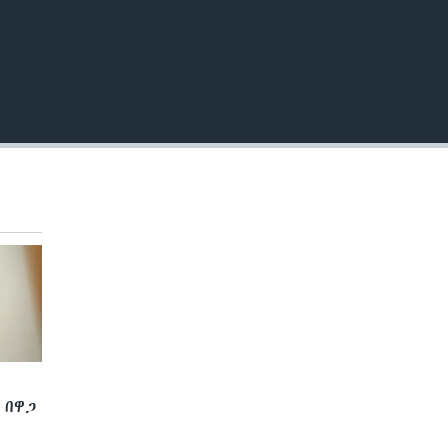
EMBED
 በዋጋ