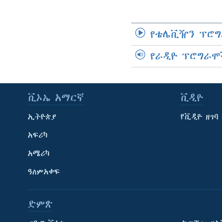
የቴሌቪዥን ፕሮግ
የራዲዮ ፕሮግራሞ
ቪኦኤ አማርኛ
ቪዲዮ
ኢትዮጵያ
የቪዲዮ ዘገባ
አፍሪካ
አሜሪካ
ዓለምአቀፍ
ድምጽ