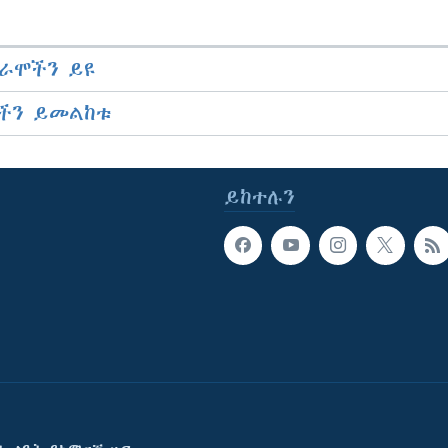
ራሞችን ይዩ
ችን ይመልከቱ
ይከተሉን