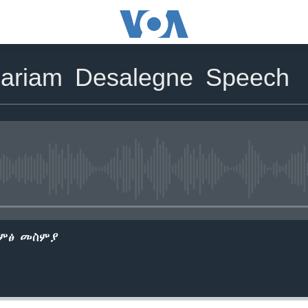
ariam Desalegne Speech
No media source currently avail
ድምፅ መስምያ