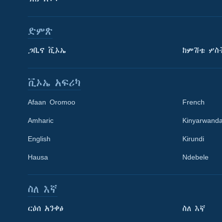
ድምጽ
ጋቢና ቪኦኤ
ከምሽቱ ሦስ
ቪኦኤ አፍሪካ
Afaan Oromoo
French
Amharic
Kinyarwand
English
Kirundi
Learning English
Hausa
Ndebele
ይከተሉን
ስለ እኛ
ርዕሰ አንቀፅ
ስለ እኛ
ቋንቋዎች