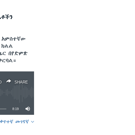
ጤቶችን
ያ አምስተኛው
 ክልል
ዜር በየድምጽ
ቀርባል።
D
SHARE
8:19
ቀጥተኛ መገናኛ
SHARE