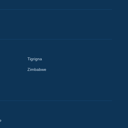
Tigrigna
Zimbabwe
e