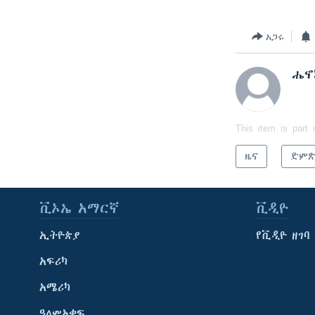
አጋሩ
ሔኖ
This item is part 
ዜና
ድም
ቪኦኤ አማርኛ
ቪዲዮ
ኢትዮጵያ
የቪዲዮ ዘገባ
አፍሪካ
አሜሪካ
ዓለምአቀፍ