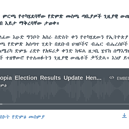
ጥ ምርጫ የተካሄደባቸው የድምጽ መስጫ ጣቢያዎች ጊዚያዊ ው
ብ እይታ ማቅረባቸው ታወቀ።
ለፈው እሁድ ግንቦት አስራ ስድስት ቀን የተካሄደውን የኢትዮጵ
ርጫ የድምጽ አሰጣጥ ሂደት በደቡብ ህዝቦችና ብሔር ብሔረሰቦች
አሜሪካ ድምጹ ሪድዮ የአፍሪቃ ቀንድ ክፍል ዘጋቢ ሄኖክ ሰማእግ
 ተዘዋውሮ የተለጠፉትን ጊዚያዊ ውጤቶች ቃኝቷል። እነሆ ይ
AMH Ethiopia Election Results Update Henok 5-26-15
EMBE
ድምፅ
No media source currently available
ስኮት የድምፅ መስምያ
EMBED