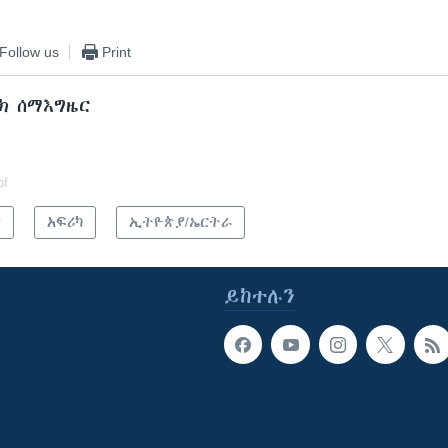
Follow us
Print
ክ ሰማእግዜር
of
ጽ
አፍሪካ
ኢትዮጵያ/ኤርትራ
ይከተሉን