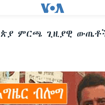
ዮጵያ ምርጫ ጊዚያዊ ውጤቶ