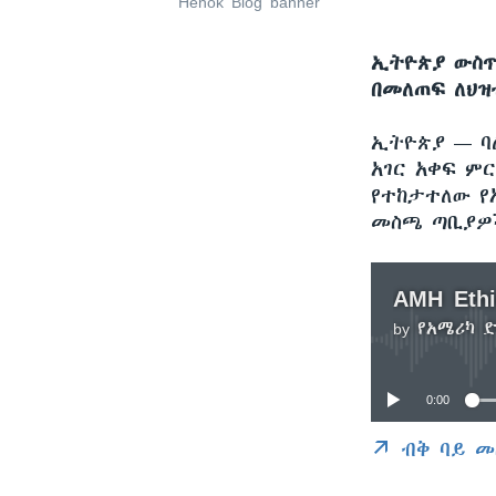
Henok Blog banner
ኢትዮጵያ ውስ
በመለጠፍ ለህዝ
ኢትዮጵያ —
ባ
አገር አቀፍ ም
የተከታተለው የ
መስጫ ጣቢያዎች
by
የአሜሪካ 
0:00
ብቅ ባይ መ