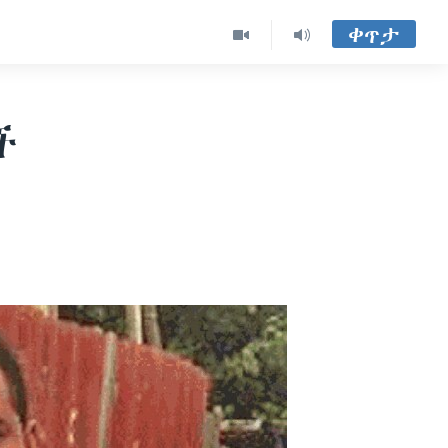
ቀጥታ
ች