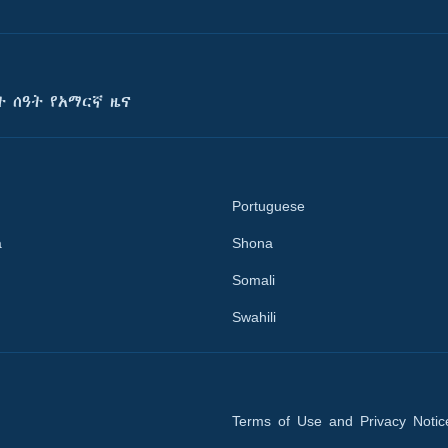
ት ሰዓት የአማርኛ ዜና
Portuguese
a
Shona
Somali
Swahili
Terms of Use and Privacy Notic