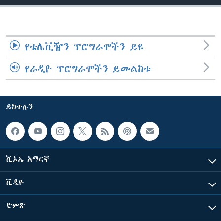
ቋንቋዎች
የቴሌቪዥን ፕሮግራሞችን ይዩ
የራዲዮ ፕሮግራሞችን ይመልከቱ
ይከተሉን
ቪኦኤ አማርኛ
ቪዲዮ
ድምጽ