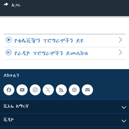
አጋሩ
ቋንቋዎች
የቴሌቪዥን ፕሮግራሞችን ይዩ
የራዲዮ ፕሮግራሞችን ይመልከቱ
ይከተሉን
ቪኦኤ አማርኛ
ቪዲዮ