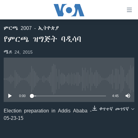
በቀላሉ
የመሥሪያ
ማገናኛዎች
ምርጫ 2007 - ኢትዮጵያ
ዜና
ወደ
የምርጫ ዝግጅት ባዲሳባ
ዋናው
ኑሮ በጤንነት
ኢትዮጵያ
ይዘት
ሜይ 24, 2015
ጋቢና ቪኦኤ
እለፍ
አፍሪካ
ወደ
ከምሽቱ ሦስት ሰዓት የአማርኛ ዜና
ዓለምአቀፍ
ዋናው
ቪዲዮ
ይዘት
አሜሪካ
No media source currently available
እለፍ
የፎቶ መድብሎች
መካከለኛው ምሥራቅ
ወደ
0:00
4:45
ክምችት
ዋናው
ይዘት
ቀጥተኛ መገናኛ
Election preparation in Addis Ababa -
እለፍ
Learning English
05-23-15
ይከተሉን