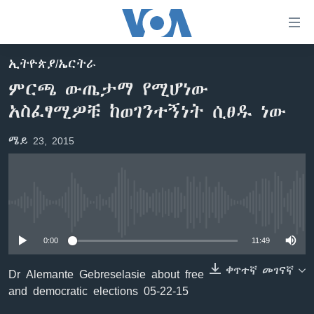
በቀላሉ
የመሥሪያ
ማገናኛዎች
ኢትዮጵያ/ኤርትራ
ዜና
ወደ
ምርጫ ውጤታማ የሚሆነው
ዋናው
ኑሮ በጤንነት
ኢትዮጵያ
አስፈፃሚዎቹ ከወገንተኝነት ሲፀዱ ነው
ይዘት
ጋቢና ቪኦኤ
እለፍ
አፍሪካ
ሜይ 23, 2015
ወደ
ከምሽቱ ሦስት ሰዓት የአማርኛ ዜና
ዓለምአቀፍ
ዋናው
ቪዲዮ
ይዘት
አሜሪካ
እለፍ
የፎቶ መድብሎች
መካከለኛው ምሥራቅ
ወደ
No media source currently available
ክምችት
ዋናው
ይዘት
0:00
11:49
እለፍ
Learning English
ቀጥተኛ መገናኛ
Dr Alemante Gebreselasie about free
and democratic elections 05-22-15
ይከተሉን