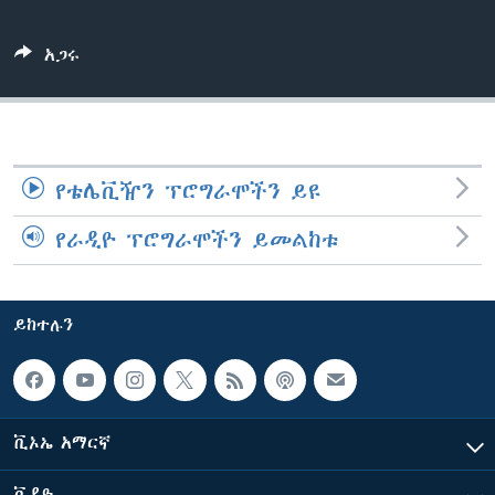
አጋሩ
ቋንቋዎች
የቴሌቪዥን ፕሮግራሞችን ይዩ
የራዲዮ ፕሮግራሞችን ይመልከቱ
ይከተሉን
ቪኦኤ አማርኛ