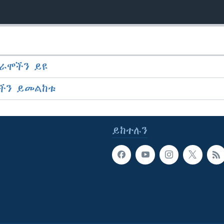
ራሞችን ይዩ
ችን ይመልከቱ
ይከተሉን