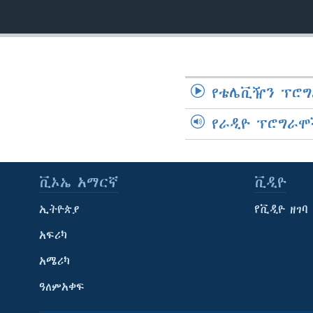
የቴሌቪዥን ፕሮግ
የራዲዮ ፕሮግራሞ
ቪኦኤ አማርኛ
ቪዲዮ
ኢትዮጵያ
የቪዲዮ ዘገባ
አፍሪካ
አሜሪካ
ዓለምአቀፍ