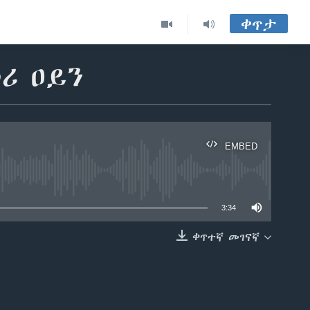
ቀጥታ
ሪ ዐይን
EMBED
able
3:34
ቀጥተኛ መገናኛ
EMBED