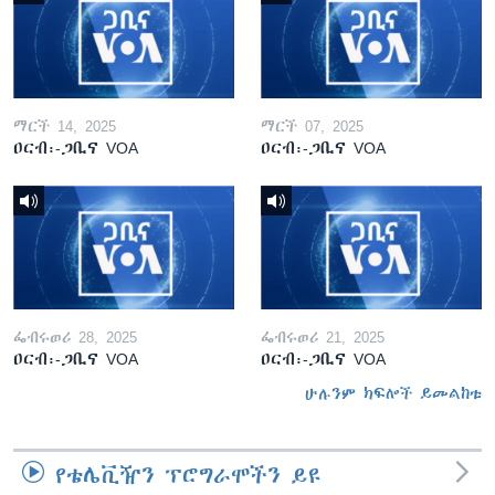
ማርች 14, 2025
ማርች 07, 2025
ዐርብ፡-ጋቢና VOA
ዐርብ፡-ጋቢና VOA
ፌብሩወሪ 28, 2025
ፌብሩወሪ 21, 2025
ዐርብ፡-ጋቢና VOA
ዐርብ፡-ጋቢና VOA
ሁሉንም ክፍሎች ይመልከቱ
የቴሌቪዥን ፕሮግራሞችን ይዩ