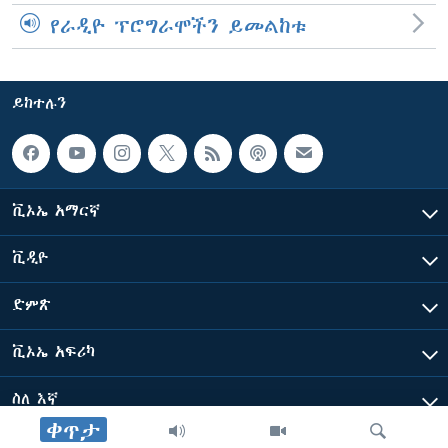
የራዲዮ ፕሮግራሞችን ይመልከቱ
ይከተሉን
ቪኦኤ አማርኛ
ቪዲዮ
ድምጽ
ቪኦኤ አፍሪካ
ስለ እኛ
ቀጥታ