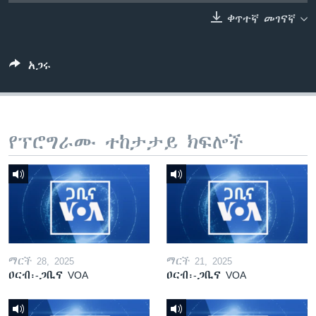
ቀጥተኛ መገናኛ
ቋንቋዎች
አጋሩ
የፕሮግራሙ ተከታታይ ክፍሎች
ማርች 28, 2025
ማርች 21, 2025
ዐርብ፡-ጋቢና VOA
ዐርብ፡-ጋቢና VOA