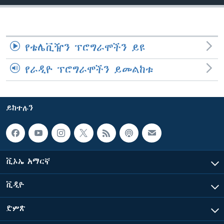
ቋንቋዎች
የቴሌቪዥን ፕሮግራሞችን ይዩ
የራዲዮ ፕሮግራሞችን ይመልከቱ
ይከተሉን
ቪኦኤ አማርኛ
ቪዲዮ
ድምጽ