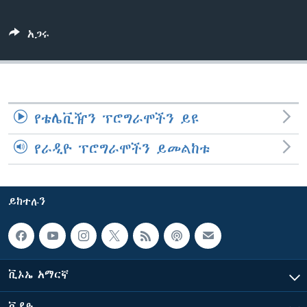
አጋሩ
ቋንቋዎች
የቴሌቪዥን ፕሮግራሞችን ይዩ
የራዲዮ ፕሮግራሞችን ይመልከቱ
ይከተሉን
ቪኦኤ አማርኛ