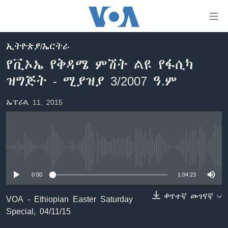
በቀላሉ
የመሥሪያ
ማገናኛዎች
ኢትዮጵያ/ኤርትራ
ዜና
ወደ
የቪኦኤ የቅዳሜ ምሽት ልዩ የፋሲካ
ዋናው
ኑሮ በጤንነት
ኢትዮጵያ
ዝግጅት - ሚያዝያ 3/2007 ዓ.ም
ይዘት
ጋቢና ቪኦኤ
እለፍ
አፍሪካ
ኤፕሪል 11, 2015
ወደ
ከምሽቱ ሦስት ሰዓት የአማርኛ ዜና
ዓለምአቀፍ
ዋናው
ቪዲዮ
ይዘት
አሜሪካ
እለፍ
የፎቶ መድብሎች
መካከለኛው ምሥራቅ
ወደ
No media source currently available
ክምችት
ዋናው
ይዘት
0:00
1:04:23
እለፍ
Learning English
ቀጥተኛ መገናኛ
VOA - Ethiopian Easter Saturday
Special, 04/11/15
ይከተሉን