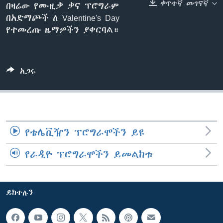
ቀጥተኛ መገናኛ
በዛሬው የሙዚቃ ቃና ፕሮግራም
በአድማጮች ለ Valentine's Day
የተመረጡ ዜማዎችን ያቀርባል።
ቋንቋዎች
አጋሩ
የቴሌቪዥን ፕሮግራሞችን ይዩ
የራዲዮ ፕሮግራሞችን ይመልከቱ
ይከተሉን