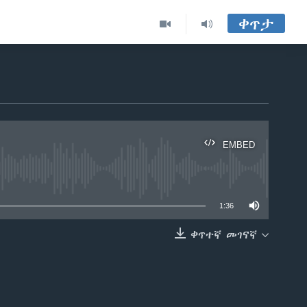
ቀጥታ
EMBED
able
1:36
ቀጥተኛ መገናኛ
EMBED