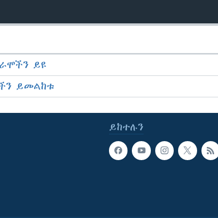
ራሞችን ይዩ
ችን ይመልከቱ
ይከተሉን