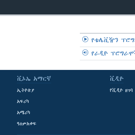
የቴሌቪዥን ፕሮግ
የራዲዮ ፕሮግራሞ
ቪኦኤ አማርኛ
ቪዲዮ
ኢትዮጵያ
የቪዲዮ ዘገባ
አፍሪካ
አሜሪካ
ዓለምአቀፍ