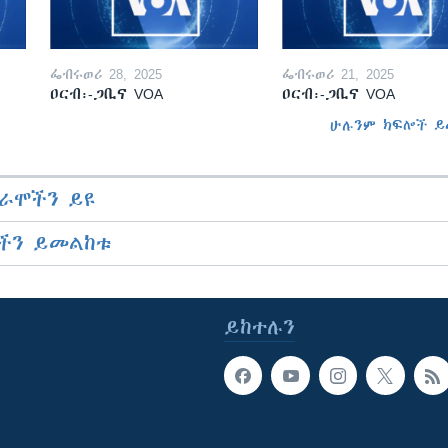
ፌብሩወሪ 28, 2025
ፌብሩወሪ 21, 2025
ዐርብ፡-ጋቢና VOA
ዐርብ፡-ጋቢና VOA
ሁሉንም ክፍሎች ይ
ራሞችን ይዩ
ችን ይመልከቱ
ይከተሉን