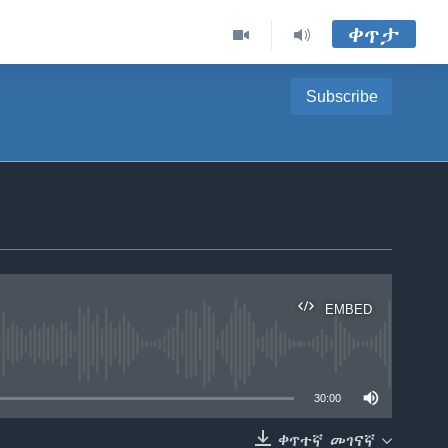
ቀጥታ
Subscribe
EMBED
able
30:00
ቀጥተኛ መገናኛ