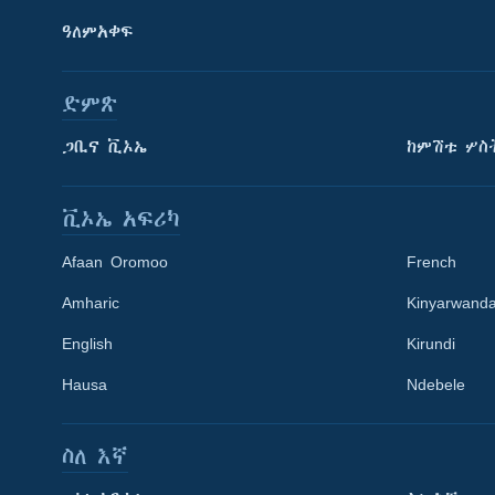
ዓለምአቀፍ
ድምጽ
ጋቢና ቪኦኤ
ከምሽቱ ሦስ
ቪኦኤ አፍሪካ
Afaan Oromoo
French
Amharic
Kinyarwand
English
Kirundi
Learning English
Hausa
Ndebele
ይከተሉን
ስለ እኛ