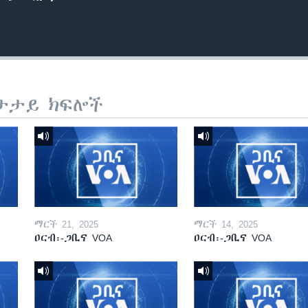
ታታይ ክፍሎች
ማርች 21, 2025
ማርች 14, 2025
ዐርብ፡-ጋቢና VOA
ዐርብ፡-ጋቢና VOA