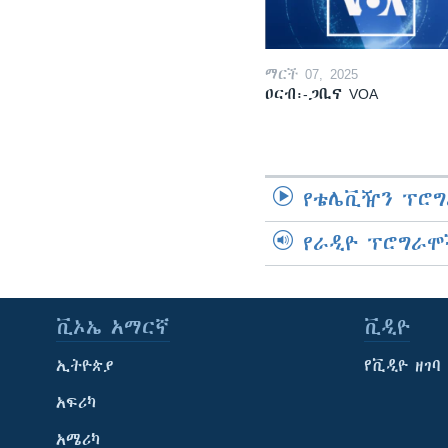
ማርች 07, 2025
ዐርብ፡-ጋቢና VOA
የቴሌቪዥን ፕሮግ
የራዲዮ ፕሮግራሞ
ቪኦኤ አማርኛ
ቪዲዮ
ኢትዮጵያ
የቪዲዮ ዘገባ
አፍሪካ
አሜሪካ