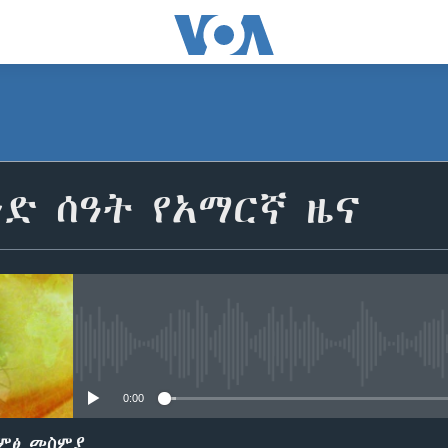
SUBSCRIBE
ድ ሰዓት የአማርኛ ዜና
ይድረሰኝ / ይላክልኝ
No media source currently avail
0:00
ድምፅ መስምያ