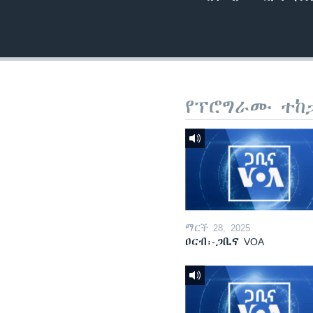
የፕሮግራሙ ተከ
ማርች 28, 2025
ዐርብ፡-ጋቢና VOA