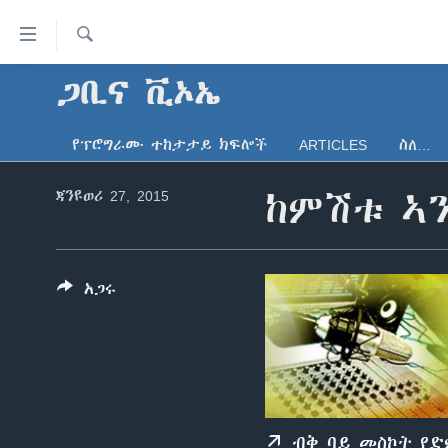
በቀላሉ
የመሥሪያ
ማገናኛዎች
ፈልግ
ጋቢና ቪኦኤ
ዜና
ወደ
ኑሮ በጤንነት
ኢትዮጵያ
ዋናው
የፕሮግራሙ ተከታታይ ክፍሎች
ARTICLES
ስለ…
ይዘት
ጋቢና ቪኦኤ
አፍሪካ
እለፍ
ጃንዩወሪ 27, 2015
ከምሽቱ ኣን
ከምሽቱ ሦስት ሰዓት የአማርኛ ዜና
ዓለምአቀፍ
ወደ
ዋናው
ቪዲዮ
አሜሪካ
ይዘት
የፎቶ መድብሎች
መካከለኛው ምሥራቅ
እለፍ
አጋሩ
ወደ
ክምችት
ዋናው
ይዘት
እለፍ
ብቅ ባይ መስኮት የ