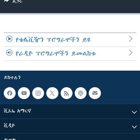
አጋሩ
ቋንቋዎች
የቴሌቪዥን ፕሮግራሞችን ይዩ
የራዲዮ ፕሮግራሞችን ይመልከቱ
ይከተሉን
ቪኦኤ አማርኛ
ቪዲዮ