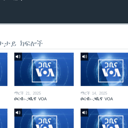
ታታይ ክፍሎች
ማርች 21, 2025
ማርች 14, 2025
ዐርብ፡-ጋቢና VOA
ዐርብ፡-ጋቢና VOA