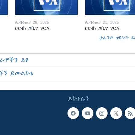
ፌብሩወሪ 28, 2025
ፌብሩወሪ 21, 2025
ዐርብ፡-ጋቢና VOA
ዐርብ፡-ጋቢና VOA
ሁሉንም ክፍሎች ይ
ራሞችን ይዩ
ችን ይመልከቱ
ይከተሉን