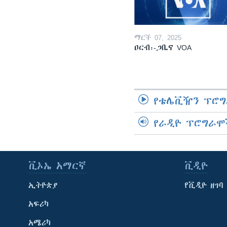
ማርች 07, 2025
ዐርብ፡-ጋቢና VOA
የቴሌቪዥን ፕሮግ
የራዲዮ ፕሮግራሞ
ቪኦኤ አማርኛ
ቪዲዮ
ኢትዮጵያ
የቪዲዮ ዘገባ
አፍሪካ
አሜሪካ