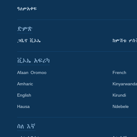
ዓለምአቀፍ
ድምጽ
ጋቢና ቪኦኤ
ከምሽቱ ሦስ
ቪኦኤ አፍሪካ
Afaan Oromoo
French
Amharic
Kinyarwand
English
Kirundi
Learning English
Hausa
Ndebele
ይከተሉን
ስለ እኛ