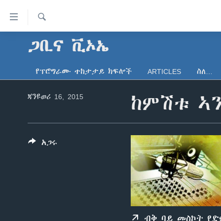
በቀላሉ
የመሥሪያ
ማገናኛዎች
ፈልግ
ጋቢና ቪኦኤ
ዜና
ወደ
ኑሮ በጤንነት
ኢትዮጵያ
ዋናው
የፕሮግራሙ ተከታታይ ክፍሎች
ARTICLES
ስለ…
ይዘት
ጋቢና ቪኦኤ
አፍሪካ
እለፍ
ጃንዩወሪ 16, 2015
ከምሽቱ ኣን
ከምሽቱ ሦስት ሰዓት የአማርኛ ዜና
ዓለምአቀፍ
ወደ
ዋናው
ቪዲዮ
አሜሪካ
ይዘት
የፎቶ መድብሎች
መካከለኛው ምሥራቅ
እለፍ
አጋሩ
ወደ
ክምችት
ዋናው
ይዘት
እለፍ
ብቅ ባይ መስኮት የ