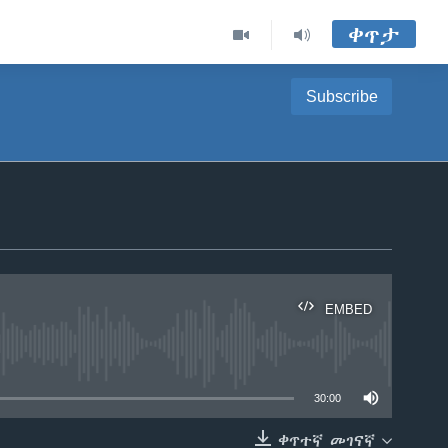
ቀጥታ
Subscribe
EMBED
able
30:00
ቀጥተኛ መገናኛ