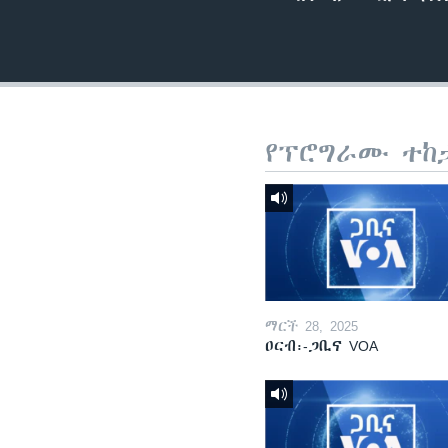
የፕሮግራሙ ተከ
ማርች 28, 2025
ዐርብ፡-ጋቢና VOA