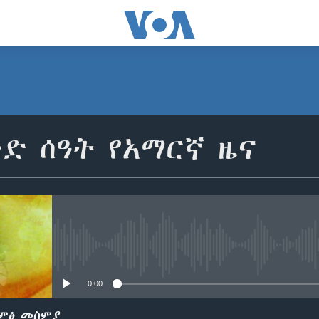
SUBSCRIBE
ድ ሰዓት የአማርኛ ዜና
ይድረሰኝ / ይላክልኝ
No media source currently avail
0:00
ድምፅ መስምያ