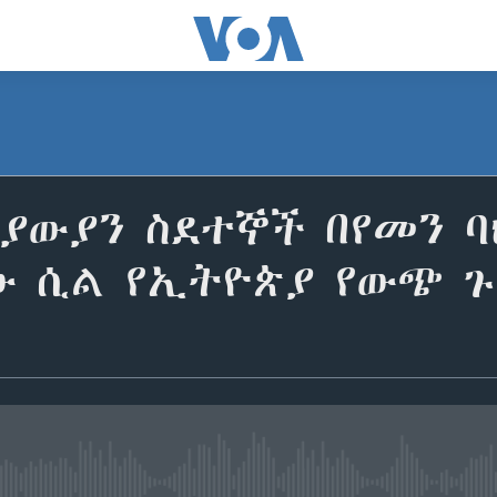
ያውያን ስደተኞች በየመን ባ
ነው ሲል የኢትዮጵያ የውጭ 