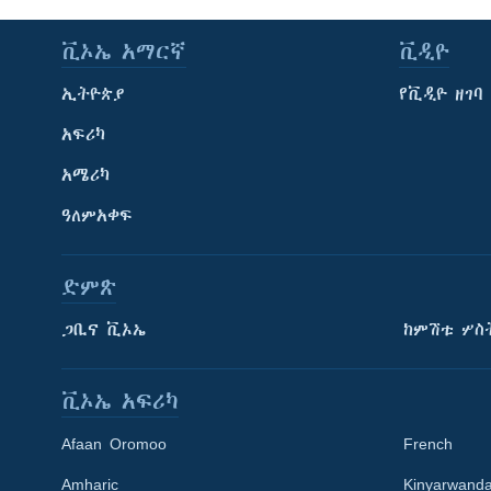
ቪኦኤ አማርኛ
ቪዲዮ
ኢትዮጵያ
የቪዲዮ ዘገባ
አፍሪካ
አሜሪካ
ዓለምአቀፍ
ድምጽ
ጋቢና ቪኦኤ
ከምሽቱ ሦስ
ቪኦኤ አፍሪካ
Afaan Oromoo
French
Amharic
Kinyarwand