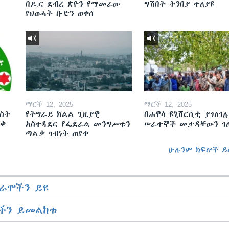
በዶ.ር ደብረ ጽዮን የሚመራው
ግሽበት ትንበያ ተለያዩ
የህወሓት ቡድን ወቀሰ
ማርች 12, 2025
ማርች 12, 2025
ስት
የትግራይ ክልል ጊዜያዊ
በሐዋሳ ዩኒቨርሲቲ ያገለገሉ
ወቀ
አስተዳደር የፌደራል መንግሥቱን
ሠራተኞች መታዳቸውን ገ
ጣልቃ ገብነት ጠየቀ
ሁሉንም ክፍሎች ይ
ራሞችን ይዩ
ችን ይመልከቱ