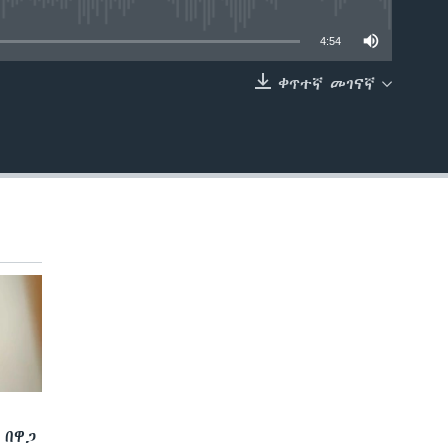
able
4:54
ቀጥተኛ መገናኛ
EMBED
 በዋጋ