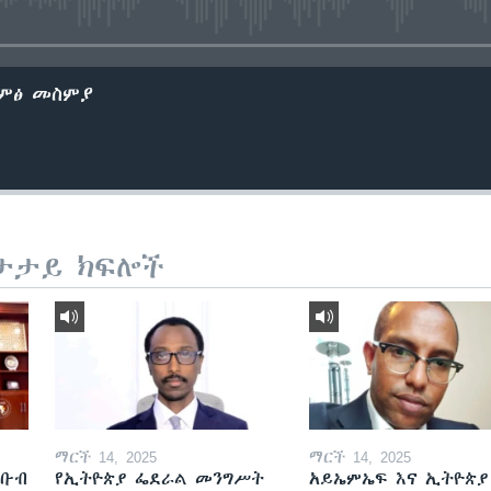
No media source currently avail
ድምፅ መስምያ
ታታይ ክፍሎች
ማርች 14, 2025
ማርች 14, 2025
ደቡብ
የኢትዮጵያ ፌደራል መንግሥት
አይኤምኤፍ እና ኢትዮጵያ