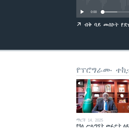
0:00
ብቅ ባይ መስኮት የ
የፕሮግራሙ ተከ
ማርች 14, 2025
የባለ ሥልጣናት መፈታት ለ