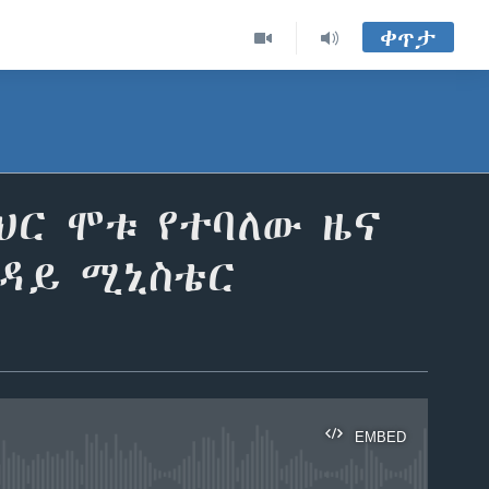
ቀጥታ
ህር ሞቱ የተባለው ዜና
ጉዳይ ሚኒስቴር
EMBED