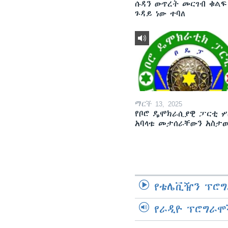
ሱዳን ውጥረት መርገብ ቁልፍ
ጉዳይ ነው ተባለ
ማርች 13, 2025
የቦሮ ዴሞክራሲያዊ ፓርቲ ሦ
አባላቱ መታሰራቸውን አስታ
የቴሌቪዥን ፕሮግ
የራዲዮ ፕሮግራሞ