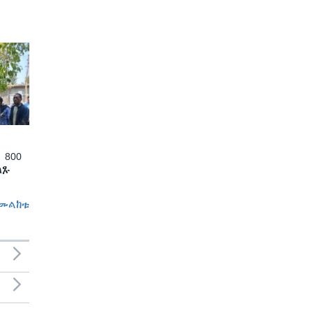
 800
ለጹ
መልከቱ