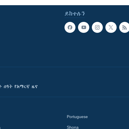
ይከተሉን
ት ሰዓት የአማርኛ ዜና
Portuguese
a
Shona