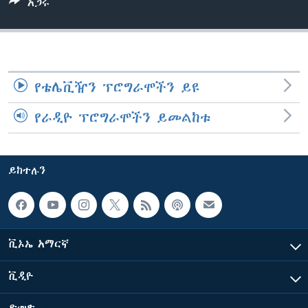
አጋሩ
ቋንቋዎች
የቴሌቪዥን ፕሮግራሞችን ይዩ
የራዲዮ ፕሮግራሞችን ይመልከቱ
ይከተሉን
ቪኦኤ አማርኛ
ቪዲዮ