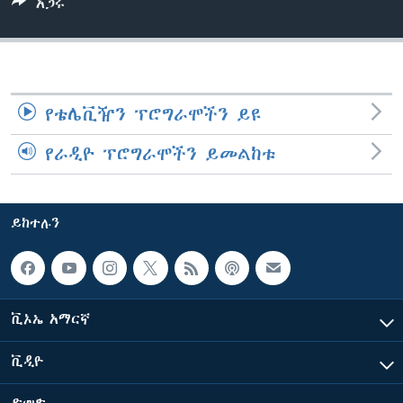
አጋሩ
ቋንቋዎች
የቴሌቪዥን ፕሮግራሞችን ይዩ
የራዲዮ ፕሮግራሞችን ይመልከቱ
ይከተሉን
ቪኦኤ አማርኛ
ቪዲዮ