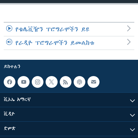
ቋንቋዎች
የቴሌቪዥን ፕሮግራሞችን ይዩ
የራዲዮ ፕሮግራሞችን ይመልከቱ
ይከተሉን
ቪኦኤ አማርኛ
ቪዲዮ
ድምጽ