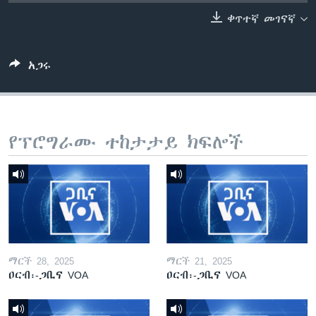
ቀጥተኛ መገናኛ
ቋንቋዎች
አጋሩ
የፕሮግራሙ ተከታታይ ክፍሎች
ማርች 28, 2025
ማርች 21, 2025
ዐርብ፡-ጋቢና VOA
ዐርብ፡-ጋቢና VOA