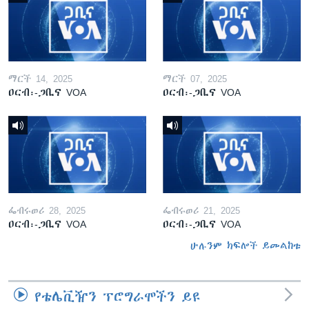
ማርች 14, 2025
ማርች 07, 2025
ዐርብ፡-ጋቢና VOA
ዐርብ፡-ጋቢና VOA
ፌብሩወሪ 28, 2025
ፌብሩወሪ 21, 2025
ዐርብ፡-ጋቢና VOA
ዐርብ፡-ጋቢና VOA
ሁሉንም ክፍሎች ይመልከቱ
የቴሌቪዥን ፕሮግራሞችን ይዩ