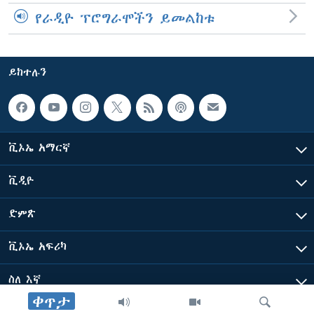
የራዲዮ ፕሮግራሞችን ይመልከቱ
ይከተሉን
ቪኦኤ አማርኛ
ቪዲዮ
ድምጽ
ቪኦኤ አፍሪካ
ስለ እኛ
ቀጥታ