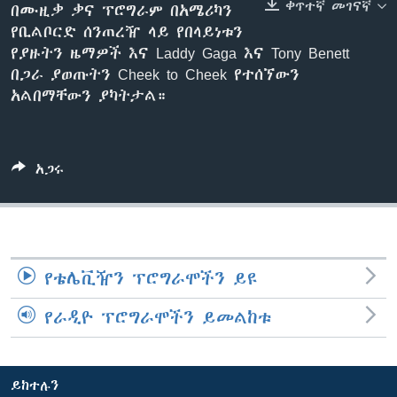
ቀጥተኛ መገናኛ
በሙዚቃ ቃና ፕሮግራም በአሜሪካን
የቢልቦርድ ሰንጠረዥ ላይ የበላይነቱን
የያዙትን ዜማዎች እና Laddy Gaga እና Tony Benett
ቋንቋዎች
በጋራ ያወጡትን Cheek to Cheek የተሰኘውን
አልበማቸውን ያካትታል።
አጋሩ
የቴሌቪዥን ፕሮግራሞችን ይዩ
የራዲዮ ፕሮግራሞችን ይመልከቱ
ይከተሉን