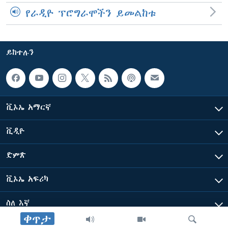
የራዲዮ ፕሮግራሞችን ይመልከቱ
ይከተሉን
ቪኦኤ አማርኛ
ቪዲዮ
ድምጽ
ቪኦኤ አፍሪካ
ስለ እኛ
ቀጥታ