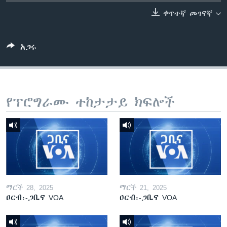
ቀጥተኛ መገናኛ
ቋንቋዎች
አጋሩ
የፕሮግራሙ ተከታታይ ክፍሎች
ማርች 28, 2025
ማርች 21, 2025
ዐርብ፡-ጋቢና VOA
ዐርብ፡-ጋቢና VOA