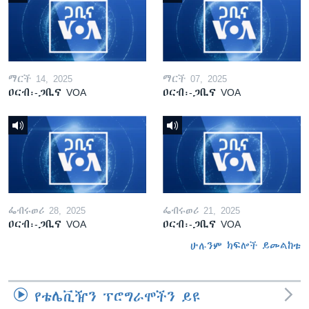
ማርች 14, 2025
ማርች 07, 2025
ዐርብ፡-ጋቢና VOA
ዐርብ፡-ጋቢና VOA
ፌብሩወሪ 28, 2025
ፌብሩወሪ 21, 2025
ዐርብ፡-ጋቢና VOA
ዐርብ፡-ጋቢና VOA
ሁሉንም ክፍሎች ይመልከቱ
የቴሌቪዥን ፕሮግራሞችን ይዩ