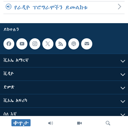
የራዲዮ ፕሮግራሞችን ይመልከቱ
ይከተሉን
ቪኦኤ አማርኛ
ቪዲዮ
ድምጽ
ቪኦኤ አፍሪካ
ስለ እኛ
ቀጥታ