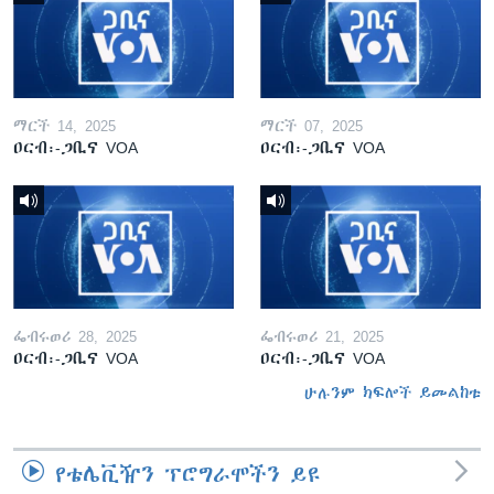
ማርች 14, 2025
ማርች 07, 2025
ዐርብ፡-ጋቢና VOA
ዐርብ፡-ጋቢና VOA
ፌብሩወሪ 28, 2025
ፌብሩወሪ 21, 2025
ዐርብ፡-ጋቢና VOA
ዐርብ፡-ጋቢና VOA
ሁሉንም ክፍሎች ይመልከቱ
የቴሌቪዥን ፕሮግራሞችን ይዩ