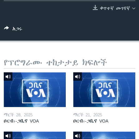
ቀጥተኛ መገናኛ
ቋንቋዎች
አጋሩ
የፕሮግራሙ ተከታታይ ክፍሎች
ማርች 28, 2025
ማርች 21, 2025
ዐርብ፡-ጋቢና VOA
ዐርብ፡-ጋቢና VOA