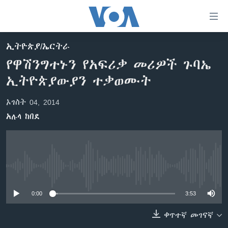
በቀላሉ
የመሥሪያ
ማገናኛዎች
ኢትዮጵያ/ኤርትራ
ዜና
ወደ
የዋሽንግተኑን የአፍሪቃ መሪዎች ጉባኤ
ዋናው
ኑሮ በጤንነት
ኢትዮጵያ
ኢትዮጵያውያን ተቃወሙት
ይዘት
ጋቢና ቪኦኤ
እለፍ
አፍሪካ
ኦገስት 04, 2014
ወደ
ከምሽቱ ሦስት ሰዓት የአማርኛ ዜና
ዓለምአቀፍ
ዋናው
አሉላ ከበደ
ቪዲዮ
ይዘት
አሜሪካ
እለፍ
የፎቶ መድብሎች
መካከለኛው ምሥራቅ
ወደ
ክምችት
ዋናው
No media source currently available
ይዘት
እለፍ
Learning English
0:00
3:53
ቀጥተኛ መገናኛ
ይከተሉን