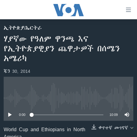
በቀላሉ
የመሥሪያ
ማገናኛዎች
ኢትዮጵያ/ኤርትራ
ዜና
ወደ
ሃያኛው የዓለም ዋንጫ እና
ዋናው
ኑሮ በጤንነት
ኢትዮጵያ
የኢትዮጵያዊያን ጨዋታዎች በሰሜን
ይዘት
ጋቢና ቪኦኤ
እለፍ
አፍሪካ
አሜሪካ
ወደ
ከምሽቱ ሦስት ሰዓት የአማርኛ ዜና
ዓለምአቀፍ
ዋናው
ጁን 30, 2014
ቪዲዮ
ይዘት
አሜሪካ
እለፍ
የፎቶ መድብሎች
መካከለኛው ምሥራቅ
ወደ
ክምችት
ዋናው
No media source currently available
ይዘት
እለፍ
Learning English
0:00
10:09
ቀጥተኛ መገናኛ
World Cup and Ethiopians in North
ይከተሉን
America