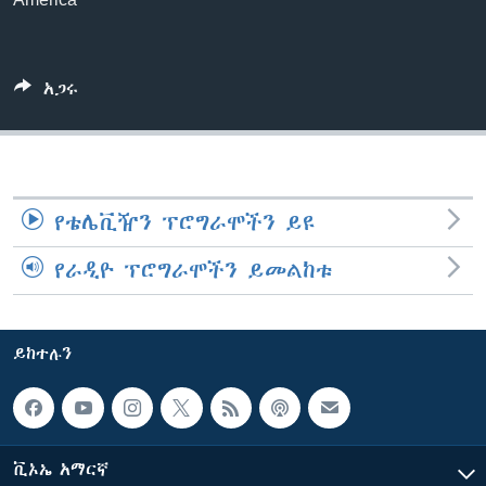
ቋንቋዎች
አጋሩ
የቴሌቪዥን ፕሮግራሞችን ይዩ
የራዲዮ ፕሮግራሞችን ይመልከቱ
ይከተሉን
ቪኦኤ አማርኛ