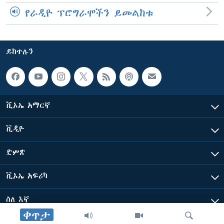
የራዲዮ ፕሮግራሞችን ይመልከቱ
ይከተሉን
ቪኦኤ አማርኛ
ቪዲዮ
ድምጽ
ቪኦኤ አፍሪካ
ስለ እኛ
ቀጥታ