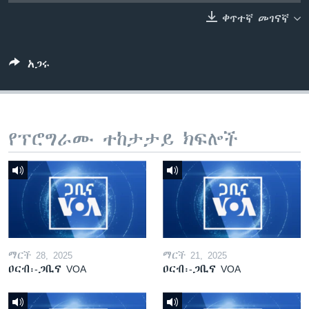
ቀጥተኛ መገናኛ
ቋንቋዎች
አጋሩ
የፕሮግራሙ ተከታታይ ክፍሎች
ማርች 28, 2025
ማርች 21, 2025
ዐርብ፡-ጋቢና VOA
ዐርብ፡-ጋቢና VOA