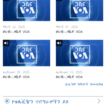
ማርች 14, 2025
ማርች 07, 2025
ዐርብ፡-ጋቢና VOA
ዐርብ፡-ጋቢና VOA
ፌብሩወሪ 28, 2025
ፌብሩወሪ 21, 2025
ዐርብ፡-ጋቢና VOA
ዐርብ፡-ጋቢና VOA
ሁሉንም ክፍሎች ይመልከቱ
የቴሌቪዥን ፕሮግራሞችን ይዩ