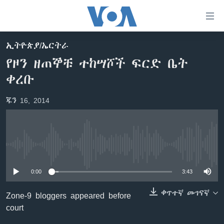
በቀላሉ
የመሥሪያ
ማገናኛዎች
ኢትዮጵያ/ኤርትራ
ዜና
ወደ
የዞን ዘጠኞቹ ተከሣሾች ፍርድ ቤት
ዋናው
ኑሮ በጤንነት
ኢትዮጵያ
ቀረቡ
ይዘት
ጋቢና ቪኦኤ
እለፍ
አፍሪካ
ጁን 16, 2014
ወደ
ከምሽቱ ሦስት ሰዓት የአማርኛ ዜና
ዓለምአቀፍ
ዋናው
ቪዲዮ
ይዘት
አሜሪካ
እለፍ
የፎቶ መድብሎች
መካከለኛው ምሥራቅ
ወደ
No media source currently available
ክምችት
ዋናው
ይዘት
0:00
3:43
እለፍ
Learning English
ቀጥተኛ መገናኛ
Zone-9 bloggers appeared before
court
ይከተሉን