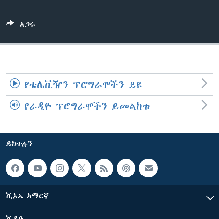
አጋሩ
ቋንቋዎች
የቴሌቪዥን ፕሮግራሞችን ይዩ
የራዲዮ ፕሮግራሞችን ይመልከቱ
ይከተሉን
ቪኦኤ አማርኛ