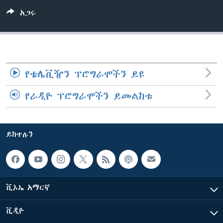
አጋሩ
ቋንቋዎች
የቴሌቪዥን ፕሮግራሞችን ይዩ
የራዲዮ ፕሮግራሞችን ይመልከቱ
ይከተሉን
ቪኦኤ አማርኛ
ቪዲዮ