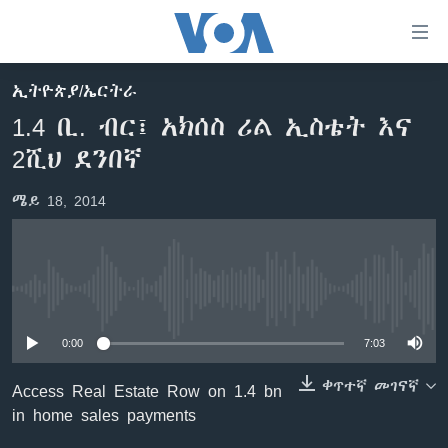
በቀላሉ
የመሥሪያ
ማገናኛዎች
ኢትዮጵያ/ኤርትራ
ዜና
ወደ
1.4 ቢ. ብር፤ አክሰስ ሪል ኢስቴት እና
ዋናው
ኑሮ በጤንነት
ኢትዮጵያ
2ሺህ ደንበኛ
ይዘት
ጋቢና ቪኦኤ
እለፍ
አፍሪካ
ሜይ 18, 2014
ወደ
ከምሽቱ ሦስት ሰዓት የአማርኛ ዜና
ዓለምአቀፍ
ዋናው
ቪዲዮ
ይዘት
አሜሪካ
እለፍ
የፎቶ መድብሎች
መካከለኛው ምሥራቅ
ወደ
No media source currently available
ክምችት
ዋናው
ይዘት
0:00
7:03
እለፍ
Learning English
ቀጥተኛ መገናኛ
Access Real Estate Row on 1.4 bn
in home sales payments
ይከተሉን