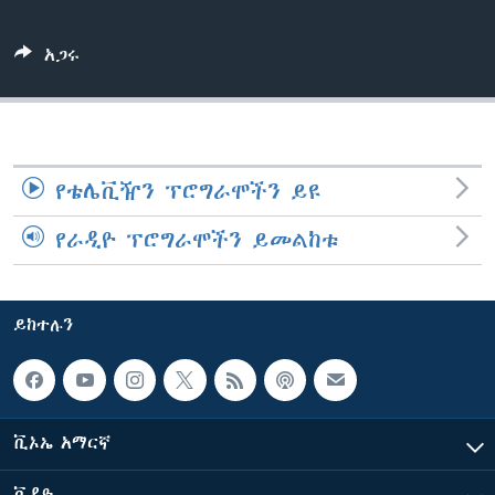
አጋሩ
ቋንቋዎች
የቴሌቪዥን ፕሮግራሞችን ይዩ
የራዲዮ ፕሮግራሞችን ይመልከቱ
ይከተሉን
ቪኦኤ አማርኛ