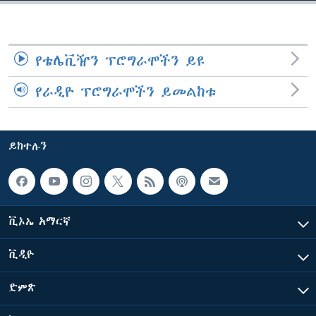
ቋንቋዎች
የቴሌቪዥን ፕሮግራሞችን ይዩ
የራዲዮ ፕሮግራሞችን ይመልከቱ
ይከተሉን
ቪኦኤ አማርኛ
ቪዲዮ
ድምጽ