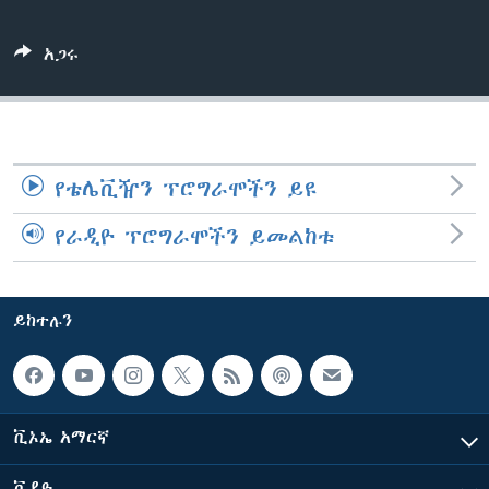
አጋሩ
ቋንቋዎች
የቴሌቪዥን ፕሮግራሞችን ይዩ
የራዲዮ ፕሮግራሞችን ይመልከቱ
ይከተሉን
ቪኦኤ አማርኛ