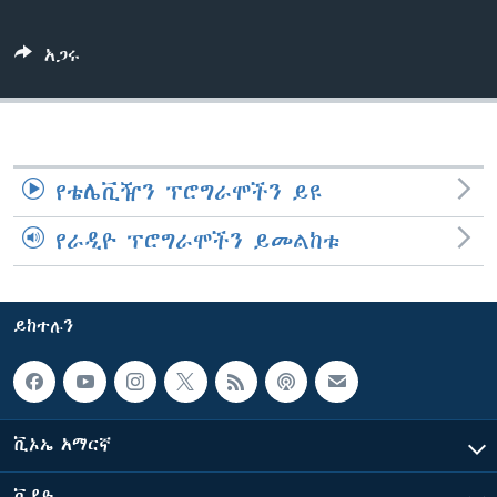
አጋሩ
ቋንቋዎች
የቴሌቪዥን ፕሮግራሞችን ይዩ
የራዲዮ ፕሮግራሞችን ይመልከቱ
ይከተሉን
ቪኦኤ አማርኛ