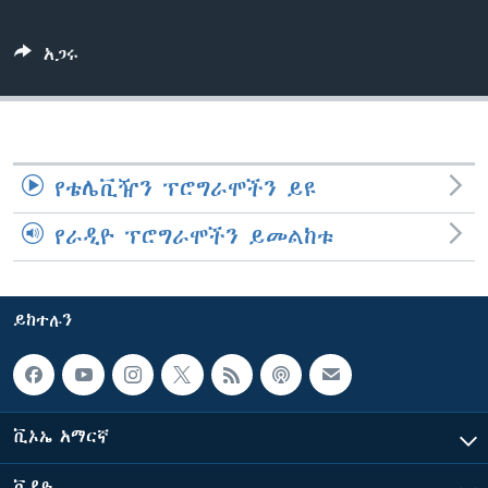
አጋሩ
ቋንቋዎች
የቴሌቪዥን ፕሮግራሞችን ይዩ
የራዲዮ ፕሮግራሞችን ይመልከቱ
ይከተሉን
ቪኦኤ አማርኛ