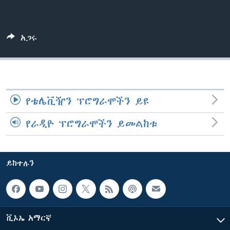
ቋንቋዎች
አጋሩ
የቴሌቪዥን ፕሮግራሞችን ይዩ
የራዲዮ ፕሮግራሞችን ይመልከቱ
ይከተሉን
ቪኦኤ አማርኛ