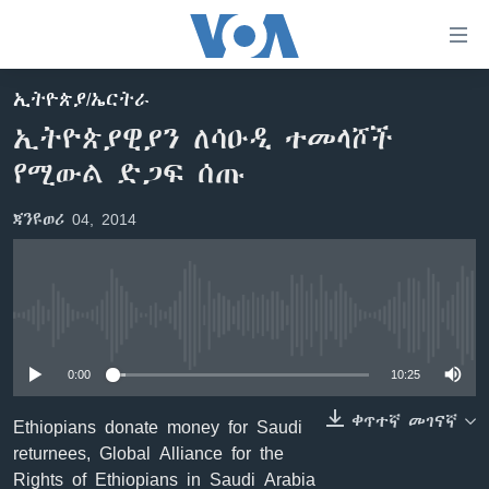
በቀላሉ
የመሥሪያ
ማገናኛዎች
ኢትዮጵያ/ኤርትራ
ዜና
ወደ
ኢትዮጵያዊያን ለሳዑዲ ተመላሾች
ዋናው
ኑሮ በጤንነት
ኢትዮጵያ
የሚውል ድጋፍ ሰጡ
ይዘት
ጋቢና ቪኦኤ
እለፍ
አፍሪካ
ጃንዩወሪ 04, 2014
ወደ
ከምሽቱ ሦስት ሰዓት የአማርኛ ዜና
ዓለምአቀፍ
ዋናው
ቪዲዮ
ይዘት
አሜሪካ
እለፍ
የፎቶ መድብሎች
መካከለኛው ምሥራቅ
ወደ
No media source currently available
ክምችት
ዋናው
ይዘት
0:00
10:25
እለፍ
Learning English
ቀጥተኛ መገናኛ
Ethiopians donate money for Saudi
returnees, Global Alliance for the
ይከተሉን
Rights of Ethiopians in Saudi Arabia