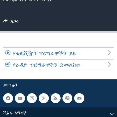
ቋንቋዎች
አጋሩ
የቴሌቪዥን ፕሮግራሞችን ይዩ
የራዲዮ ፕሮግራሞችን ይመልከቱ
ይከተሉን
ቪኦኤ አማርኛ