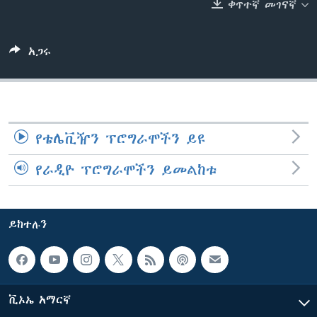
ቀጥተኛ መገናኛ
ቋንቋዎች
አጋሩ
የቴሌቪዥን ፕሮግራሞችን ይዩ
የራዲዮ ፕሮግራሞችን ይመልከቱ
ይከተሉን
ቪኦኤ አማርኛ