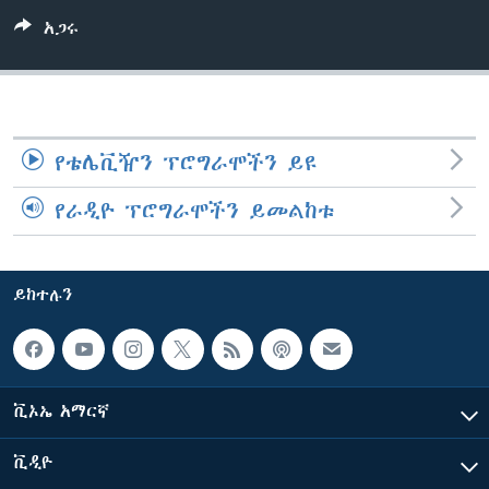
አጋሩ
ቋንቋዎች
የቴሌቪዥን ፕሮግራሞችን ይዩ
የራዲዮ ፕሮግራሞችን ይመልከቱ
ይከተሉን
ቪኦኤ አማርኛ
ቪዲዮ