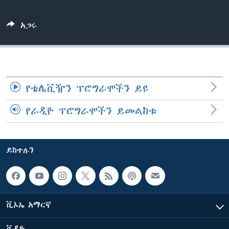
አጋሩ
ቋንቋዎች
የቴሌቪዥን ፕሮግራሞችን ይዩ
የራዲዮ ፕሮግራሞችን ይመልከቱ
ይከተሉን
ቪኦኤ አማርኛ