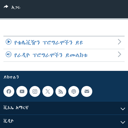
አጋሩ
ቋንቋዎች
የቴሌቪዥን ፕሮግራሞችን ይዩ
የራዲዮ ፕሮግራሞችን ይመልከቱ
ይከተሉን
ቪኦኤ አማርኛ
ቪዲዮ