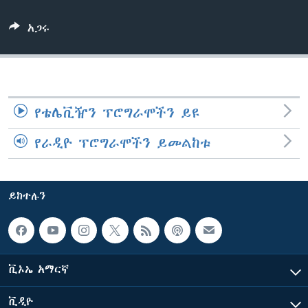
አጋሩ
ቋንቋዎች
የቴሌቪዥን ፕሮግራሞችን ይዩ
የራዲዮ ፕሮግራሞችን ይመልከቱ
ይከተሉን
ቪኦኤ አማርኛ
ቪዲዮ