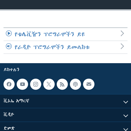
ቋንቋዎች
የቴሌቪዥን ፕሮግራሞችን ይዩ
የራዲዮ ፕሮግራሞችን ይመልከቱ
ይከተሉን
ቪኦኤ አማርኛ
ቪዲዮ
ድምጽ