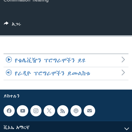
ቋንቋዎች
አጋሩ
የቴሌቪዥን ፕሮግራሞችን ይዩ
የራዲዮ ፕሮግራሞችን ይመልከቱ
ይከተሉን
ቪኦኤ አማርኛ